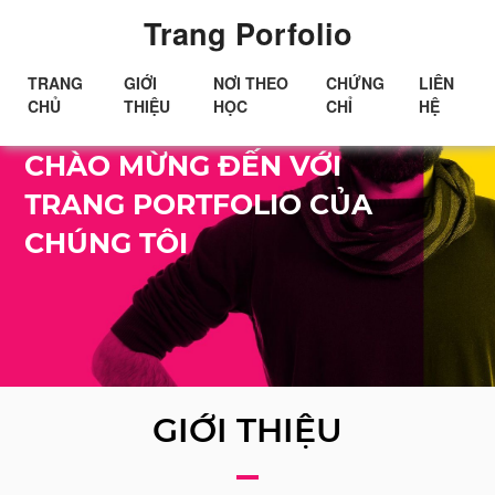
Trang Porfolio
TRANG
GIỚI
NƠI THEO
CHỨNG
LIÊN
CHỦ
THIỆU
HỌC
CHỈ
HỆ
Xin chào!
CHÀO MỪNG ĐẾN VỚI
TRANG PORTFOLIO CỦA
CHÚNG TÔI
GIỚI THIỆU