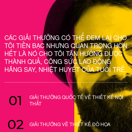
CÁC GIẢI THƯỞNG CÓ THỂ ĐEM LẠI CHO
TÔI TIỀN BẠC NHƯNG QUAN TRỌNG HƠN
HẾT LÀ NÓ CHO TÔI TẬN HƯỞNG ĐƯỢC
THÀNH QUẢ, CÔNG SỨC LAO ĐỘNG
HĂNG SAY, NHIỆT HUYẾT CỦA TUỔI TRẺ.
01
GIẢI THƯỞNG QUỐC TẾ VỀ THIẾT KẾ NỘI
THẤT
02
GIẢI THƯỞNG VỀ THIẾT KẾ ĐỒ HỌA